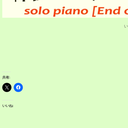
い
共有:
いいね: