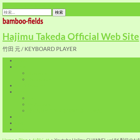
office@bamboo-fields.com
検
索:
Hajimu Takeda Official Web Site
竹田 元 / KEYBOARD PLAYER
Home
Profile
Biography
Discography
Live Infomation
Shop
Cart
My Account
特定商取引に関する法律に基づく表記
Blog
LINK
Contact
Home
>
Blog
>
お知らせ
>
Youtube Hajimu CHANNEL vol.86 配信の