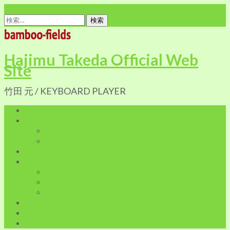
office@bamboo-fields.com
検
索:
Hajimu Takeda Official Web
Site
竹田 元 / KEYBOARD PLAYER
Home
Profile
Biography
Discography
Live Infomation
Shop
Cart
My Account
特定商取引に関する法律に基づく表記
Blog
LINK
Contact