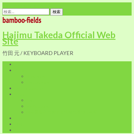
office@bamboo-fields.com
検
索:
Hajimu Takeda Official Web
Site
竹田 元 / KEYBOARD PLAYER
Home
Profile
Biography
Discography
Live Infomation
Shop
Cart
My Account
特定商取引に関する法律に基づく表記
Blog
LINK
Contact