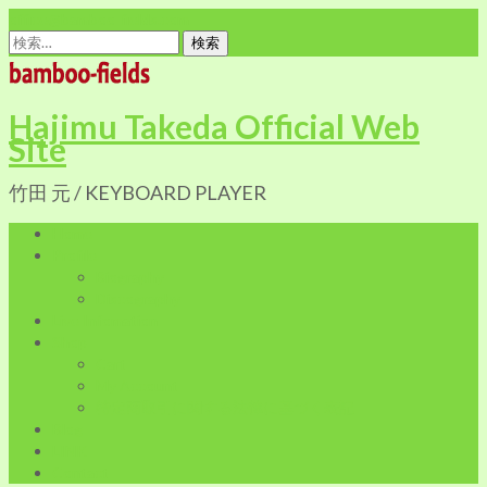
office@bamboo-fields.com
検
索:
Hajimu Takeda Official Web
Site
竹田 元 / KEYBOARD PLAYER
Home
Profile
Biography
Discography
Live Infomation
Shop
Cart
My Account
特定商取引に関する法律に基づく表記
Blog
LINK
Contact