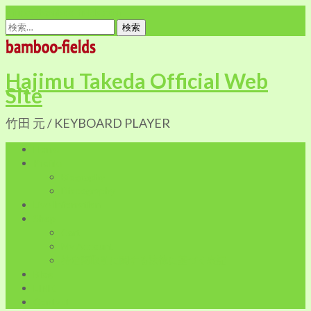
office@bamboo-fields.com
検
索:
Hajimu Takeda Official Web
Site
竹田 元 / KEYBOARD PLAYER
Home
Profile
Biography
Discography
Live Infomation
Shop
Cart
My Account
特定商取引に関する法律に基づく表記
Blog
LINK
Contact