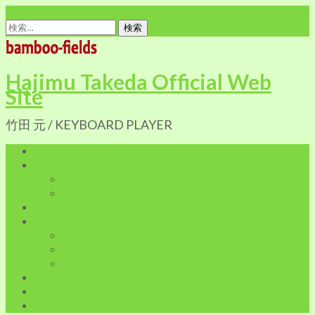
office@bamboo-fields.com
検
索:
Hajimu Takeda Official Web
Site
竹田 元 / KEYBOARD PLAYER
Home
Profile
Biography
Discography
Live Infomation
Shop
Cart
My Account
特定商取引に関する法律に基づく表記
Blog
LINK
Contact