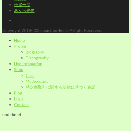
松尾一彦
あんべ光俊
Copyright 2018-2025 bamboo-fields Allright Reserved.
Home
Profile
Biography
Discography
Live Infomation
Shop
Cart
My Account
特定商取引に関する法律に基づく表記
Blog
LINK
Contact
undefined