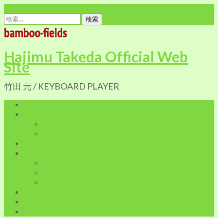
office@bamboo-fields.com
検
索:
Hajimu Takeda Official Web
Site
竹田 元 / KEYBOARD PLAYER
Home
Profile
Biography
Discography
Live Infomation
Shop
Cart
My Account
特定商取引に関する法律に基づく表記
Blog
LINK
Contact