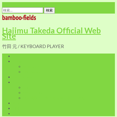
office@bamboo-fields.com
検
索:
Hajimu Takeda Official Web
Site
竹田 元 / KEYBOARD PLAYER
Home
Profile
Biography
Discography
Live Infomation
Shop
Cart
My Account
特定商取引に関する法律に基づく表記
Blog
LINK
Contact