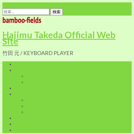
office@bamboo-fields.com
検
索:
Hajimu Takeda Official Web
Site
竹田 元 / KEYBOARD PLAYER
Home
Profile
Biography
Discography
Live Infomation
Shop
Cart
My Account
特定商取引に関する法律に基づく表記
Blog
LINK
Contact