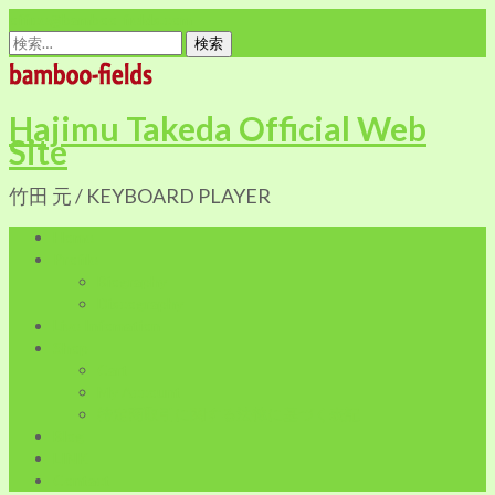
office@bamboo-fields.com
検
索:
Hajimu Takeda Official Web
Site
竹田 元 / KEYBOARD PLAYER
Home
Profile
Biography
Discography
Live Infomation
Shop
Cart
My Account
特定商取引に関する法律に基づく表記
Blog
LINK
Contact