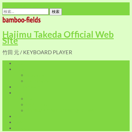
office@bamboo-fields.com
検
索:
Hajimu Takeda Official Web
Site
竹田 元 / KEYBOARD PLAYER
Home
Profile
Biography
Discography
Live Infomation
Shop
Cart
My Account
特定商取引に関する法律に基づく表記
Blog
LINK
Contact