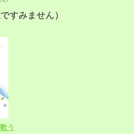
近ですみません）
を歌う