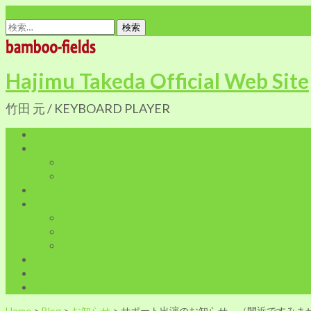
office@bamboo-fields.com
検
索:
Hajimu Takeda Official Web Site
竹田 元 / KEYBOARD PLAYER
Home
Profile
Biography
Discography
Live Infomation
Shop
Cart
My Account
特定商取引に関する法律に基づく表記
Blog
LINK
Contact
Home
>
Blog
>
お知らせ
>
サポート出演のお知らせ。（間近ですみま