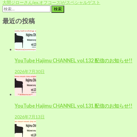
稿
大間ジローさん(ex.オフコース)がスペシャルゲスト
ナ
検
ビ
索:
ゲ
最近の投稿
ー
シ
ョ
ン
YouTube Hajimu CHANNEL vol.132 配信のお知らせ!!
2026年7月30日
YouTube Hajimu CHANNEL vol.131 配信のお知らせ!!
2026年7月13日