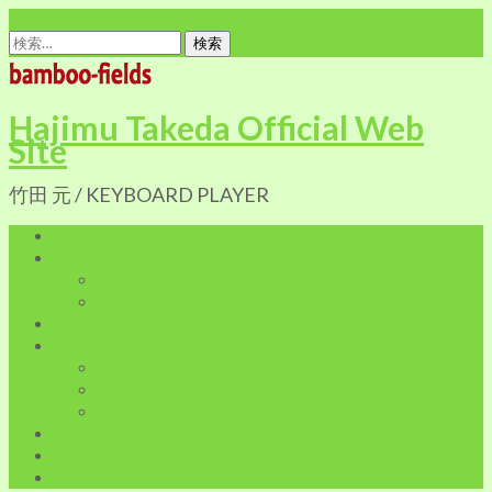
office@bamboo-fields.com
検
索:
Hajimu Takeda Official Web
Site
竹田 元 / KEYBOARD PLAYER
Home
Profile
Biography
Discography
Live Infomation
Shop
Cart
My Account
特定商取引に関する法律に基づく表記
Blog
LINK
Contact