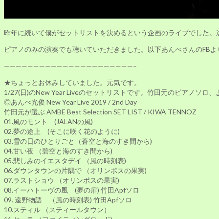
昨年に続いて僕がセットリストを決めるという企画のライブでした。
ピアノのみの演奏でも聴いていただきました。以下あんべさんのFBよ
——————————————————————–
★ちょっとお休みしていました。元気です。
1/27(日)のNew Year Liveのセットリストです。竹田元のピ
◎あんべ光俊 New Year Live 2019 / 2nd Day
竹田元が選ぶ AMBE Best Selection SET LIST / KIWA TENNOZ
01.風のモント (JALANの風)
02.夢の途上 (そこに咲く花のように)
03.雪の日のひとりごと（蒼空と海のすき間から)
04.甘い夜 （碧空と海のすき間から)
05.悲しみのイエスタデイ （風の時刻表)
06.ダウンタウンの片隅で （オリンポスの果実)
07.ラストショウ （オリンポスの果実)
08.イーハトーヴの風 (夢の扉) 竹田Apfソロ
09. 遠野物語 （風の時刻表) 竹田Apfソロ
10.スティル （スティールタウン）