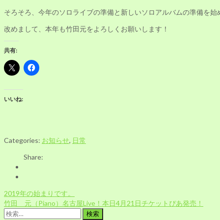
そろそろ、今年のソロライブの準備と新しいソロアルバムの準備を始
改めまして、本年も竹田元をよろしくお願いします！
共有:
いいね:
Categories:
お知らせ
,
日常
Share:
投
2019年の始まりです。
稿
竹田 元（Piano）名古屋Live！本日4月21日チケットぴあ発売！
ナ
検