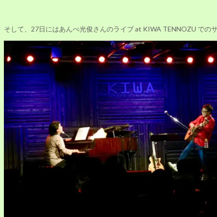
そして、27日にはあんべ光俊さんのライブ at KIWA TENNOZU で