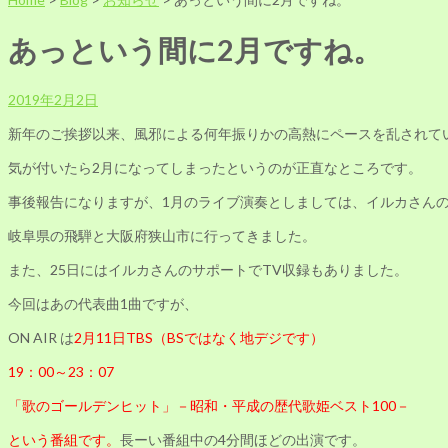
あっという間に2月ですね。
2019年2月2日
新年のご挨拶以来、風邪による何年振りかの高熱にペースを乱されて
気が付いたら2月になってしまったというのが正直なところです。
事後報告になりますが、1月のライブ演奏としましては、イルカさん
岐阜県の飛騨と大阪府狭山市に行ってきました。
また、25日にはイルカさんのサポートでTV収録もありました。
今回はあの代表曲1曲ですが、
ON AIR は
2月11日TBS（BSではなく地デジです）
19：00～23：07
「歌のゴールデンヒット」－昭和・平成の歴代歌姫ベスト100－
という番組です。
長ーい番組中の4分間ほどの出演です。