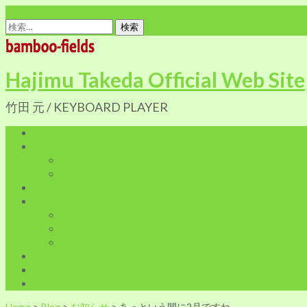
office@bamboo-fields.com
検
索:
Hajimu Takeda Official Web Site
竹田 元 / KEYBOARD PLAYER
Home
Profile
Biography
Discography
Live Infomation
Shop
Cart
My Account
特定商取引に関する法律に基づく表記
Blog
LINK
Contact
Home
>
Blog
>
お知らせ
>
あっという間に2月ですね。