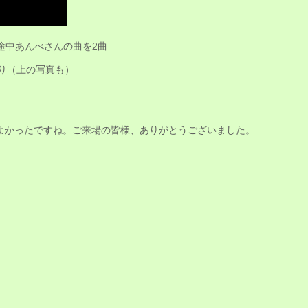
途中あんべさんの曲を2曲
り（上の写真も）
アノソロ、よかったですね。ご来場の皆様、ありがとうございました。