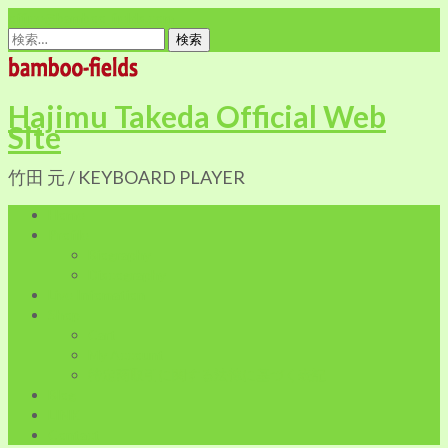
office@bamboo-fields.com
検
索:
Hajimu Takeda Official Web
Site
竹田 元 / KEYBOARD PLAYER
Home
Profile
Biography
Discography
Live Infomation
Shop
Cart
My Account
特定商取引に関する法律に基づく表記
Blog
LINK
Contact