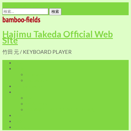
office@bamboo-fields.com
検
索:
Hajimu Takeda Official Web
Site
竹田 元 / KEYBOARD PLAYER
Home
Profile
Biography
Discography
Live Infomation
Shop
Cart
My Account
特定商取引に関する法律に基づく表記
Blog
LINK
Contact