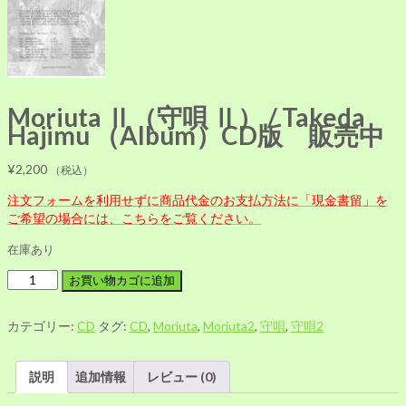
Moriuta Ⅱ（守唄 Ⅱ） / Takeda
Hajimu （Album）CD版 販売中
¥
2,200
（税込）
注文フォームを利用せずに商品代金のお支払方法に「現金書留」を
ご希望の場合には、こちらをご覧ください。
在庫あり
Moriuta
お買い物カゴに追加
Ⅱ（守
唄
カテゴリー:
CD
タグ:
CD
,
Moriuta
,
Moriuta2
,
守唄
,
守唄2
Ⅱ）
/
Takeda
説明
追加情報
レビュー (0)
Hajimu
（Album）