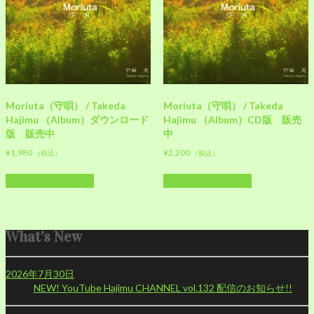
Moriuta（守唄） / Takeda
Moriuta（守唄） / Takeda
Hajimu （Album）ダウンロード
Hajimu （Album）CD版 販売
版 販売中
中
¥
1,980
¥
2,200
（税込）
（税込）
お買い物カゴに追加
お買い物カゴに追加
What’s New
2026年7月30日
NEW!
YouTube Hajimu CHANNEL vol.132 配信のお知らせ!!