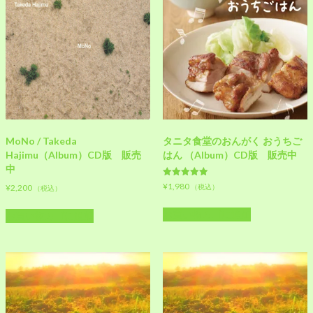
MoNo / Takeda
タニタ食堂のおんがく おうちご
Hajimu（Album）CD版 販売
はん （Album）CD版 販売中
中
5段階中
¥
1,980
（税込）
¥
2,200
（税込）
5.00
の評価
お買い物カゴに追加
お買い物カゴに追加