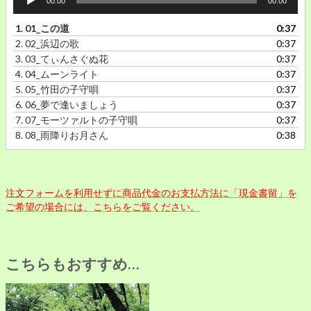
00:00
00:00
声
プ
1.
01_この道
0:37
レ
2.
02_浜辺の歌
0:37
ー
3.
03_てぃんさぐぬ花
0:37
ヤ
4.
04_ムーンライト
0:37
ー
5.
05_竹田の子守唄
0:37
6.
06_夢で逢いましょう
0:37
7.
07_モーツァルトの子守唄
0:37
8.
08_雨降りお月さん
0:38
注文フォームを利用せずに商品代金のお支払方法に「現金書留」を
ご希望の場合には、こちらをご覧ください。
こちらもおすすめ…