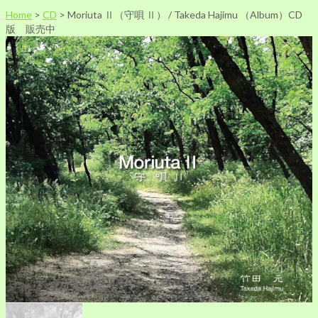
Home
>
CD
>
Moriuta Ⅱ（守唄 Ⅱ） / Takeda Hajimu （Album）CD
版 販売中