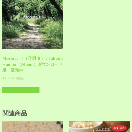
Moriuta Ⅱ（守唄 Ⅱ） / Takeda
Hajimu （Album）ダウンロード
版 販売中
¥
1,980
（税込）
お買い物カゴに追加
関連商品