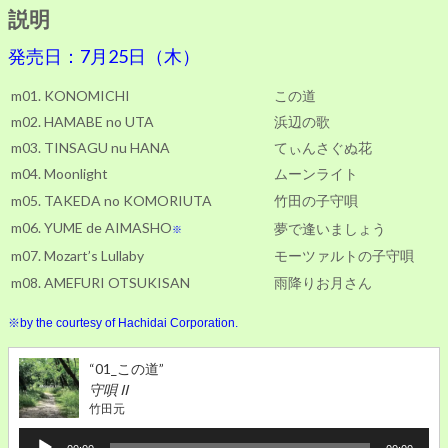
説明
CD
版
発売日：7月25日（木）
販
売
m01. KONOMICHI
この道
中
個
m02. HAMABE no UTA
浜辺の歌
m03. TINSAGU nu HANA
てぃんさぐぬ花
m04. Moonlight
ムーンライト
m05. TAKEDA no KOMORIUTA
竹田の子守唄
m06. YUME de AIMASHO
夢で逢いましょう
※
m07. Mozart’s Lullaby
モーツァルトの子守唄
m08. AMEFURI OTSUKISAN
雨降りお月さん
※by the courtesy of Hachidai Corporation.
“01_この道”
守唄 II
竹田元
音