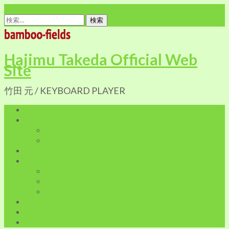
office@bamboo-fields.com
検
索:
Hajimu Takeda Official Web
Site
竹田 元 / KEYBOARD PLAYER
Home
Profile
Biography
Discography
Live Infomation
Shop
Cart
My Account
特定商取引に関する法律に基づく表記
Blog
LINK
Contact